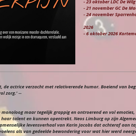
- 23 oktober LDC De Wilg
- 21 november GC De Mae
- 24 november Sparrenho
2026
- 6 oktober 2026 Kortem
kt, de actrice verzacht met relativerende humor. Boeiend van be
l zorg.' --
 monoloog maar tegelijk grappig en ontroerend en vol emoties, 
an haar talent en kunnen opentrekt. Neos Limburg op zijn Algeme
pmenselijke levensverhaal van Karin Jacobs dat achteraf aan taf
oelens als van gedeelde bewondering voor wat hier werd neergez