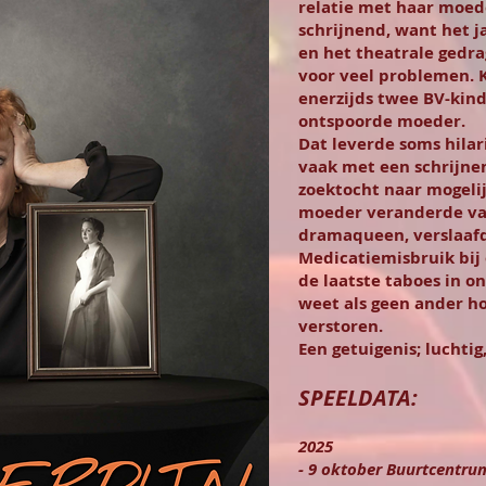
relatie met haar moede
schrijnend, want het 
en het theatrale gedr
voor veel problemen. 
enerzijds twee BV-kin
ontspoorde moeder.
Dat leverde soms hila
vaak met een schrijnen
zoektocht naar mogeli
moeder veranderde van
dramaqueen, verslaafd
Medicatiemisbruik bij
de laatste taboes in o
weet als geen ander h
verstoren.
Een getuigenis; luchti
SPEELDATA:
2025
- 9 oktober Buurtcentru