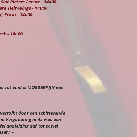
 Sint Pieters Leeuw - 14u00
re Tielt-Winge - 14u00
f Eeklo - 14u00
ark - 14u00
gin tot eind is MOEDERPIJN een
vertolkt door een schitterende
ne Vergadering in As was een
el aanleiding gaf tot zowel
et.' --