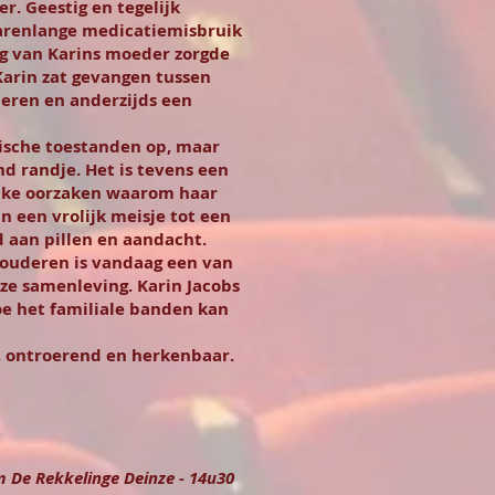
r. Geestig en tegelijk
jarenlange medicatiemisbruik
ag van Karins moeder zorgde
Karin zat gevangen tussen
deren en anderzijds een
rische toestanden op, maar
d randje. Het is tevens een
jke oorzaken waarom haar
 een vrolijk meisje tot een
 aan pillen en aandacht.
 ouderen is vandaag een van
nze samenleving. Karin Jacobs
oe het familiale banden kan
g, ontroerend en herkenbaar.
m De Rekkelinge Deinze - 14u30