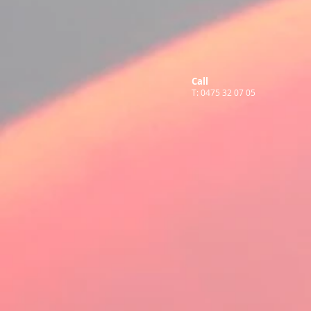
Call
T: 0475 32 07 05